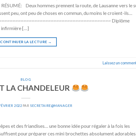
t RÉSUMÉ: Deux hommes prennent la route, de Lausanne vers le 
naissent peu, ont peu de choses en commun, du moins le croient-ils…
~~~~~~~~~~~~~~~~~~~~~~~~~~~~~~~~~~~~~~~~~ Diplôme
 infirmière […]
CONTINUER LA LECTURE
→
Laissez un comment
BLOG
ST LA CHANDELEUR
FÉVRIER 2022
PAR
SECRETAIRE@MANAGER
et des friandises… une bonne idée pour régaler à la fois les
s suffisent pour préparer ces mini brochettes absolument adorable