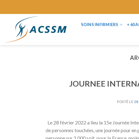
Skip
to
content
SOINS INFIRMIERS
+ 60 
AR
JOURNEE INTERN
POSTÉ LE
28
Le 28 février 2022 a lieu la 15e Journée In
de personnes touchées, une journée pour en p
personne sur 2 000 soit, pour la France, mo