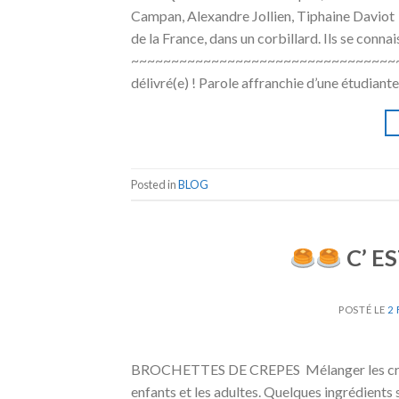
Campan, Alexandre Jollien, Tiphaine Davio
de la France, dans un corbillard. Ils se con
~~~~~~~~~~~~~~~~~~~~~~~~~~~~~~~~~
délivré(e) ! Parole affranchie d’une étudiante
Posted in
BLOG
C’ E
POSTÉ LE
2 
BROCHETTES DE CREPES Mélanger les crêpes 
enfants et les adultes. Quelques ingrédient