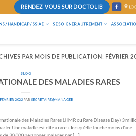
RENDEZ-VOUS SUR DOCTOLIB
LO
ANS / HANDICAP / SSIAD
SE SOIGNER AUTREMENT
ASSOCIATI
CHIVES PAR MOIS DE PUBLICATION:
FÉVRIER 2
BLOG
ATIONALE DES MALADIES RARES
 FÉVRIER 2022
PAR
SECRETAIRE@MANAGER
ternationale des Maladies Rares (JIMR ou Rare Disease Day) 3 milli
arler Une maladie est dite « rare » lorsqu’elle touche moins d’une
ins de 30 000 personnes malades par […]