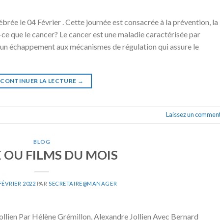
brée le 04 Février . Cette journée est consacrée à la prévention, la
-ce que le cancer? Le cancer est une maladie caractérisée par
e à un échappement aux mécanismes de régulation qui assure le
CONTINUER LA LECTURE
→
Laissez un comment
BLOG
E OU FILMS DU MOIS
FÉVRIER 2022
PAR
SECRETAIRE@MANAGER
ien Par Hélène Grémillon, Alexandre Jollien Avec Bernard