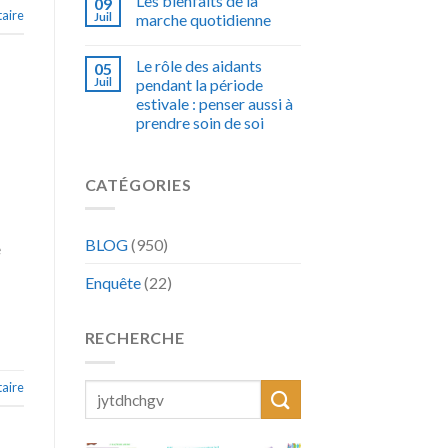
Les bienfaits de la
09
aire
Juil
marche quotidienne
Le rôle des aidants
05
Juil
pendant la période
estivale : penser aussi à
prendre soin de soi
CATÉGORIES
BLOG
(950)
e
Enquête
(22)
RECHERCHE
aire