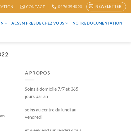
NEWSLETTER
CATION
CONTACT
04 76 35 40 90
ON
ACSSM PRES DE CHEZ VOUS
NOTRE DOCUMENTATION
022
A PROPOS
Soins à domicile 7/7 et 365
jours par an
soins au centre du lundi au
ons
vendredi
et week end sur rendez-vous