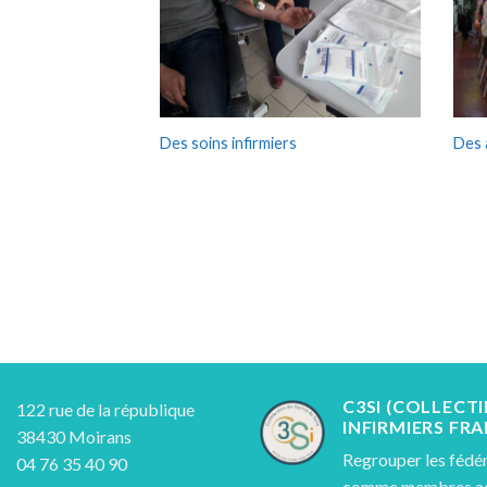
Des 
Des soins infirmiers
C3SI (COLLECTI
122 rue de la république
INFIRMIERS FRA
38430 Moirans
Regrouper les fédér
04 76 35 40 90
comme membres adh