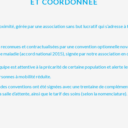
ET COORDONNEE
proximité, gérée par une association sans but lucratif qui s’adresse à
 reconnues et contractualisées par une convention optionnelle nova
ce maladie (accord national 2015), signée par notre association en 
’équipe est attentive à la précarité de certaine population et alerte l
rsonnes à mobilité réduite.
 : des conventions ont été signées avec une trentaine de complément
salle d’attente, ainsi que le tarif des soins (selon la nomenclature).