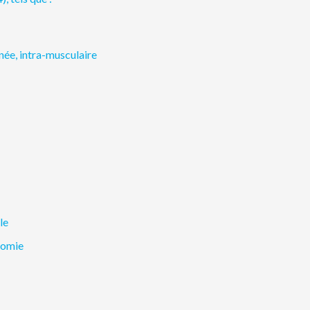
née, intra-musculaire
le
tomie