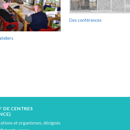
Des conférences
ateliers
F DE CENTRES
NCE)
ations et organismes, désignés
érents, pour :