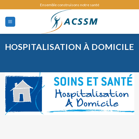
Skip
Ensemble construisons notre santé
to
content
HOSPITALISATION À DOMICILE