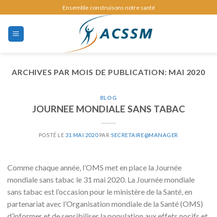
Skip
Ensemble construisons notre santé
to
content
ARCHIVES PAR MOIS DE PUBLICATION:
MAI 2020
BLOG
JOURNEE MONDIALE SANS TABAC
POSTÉ LE
31 MAI 2020
PAR
SECRETAIRE@MANAGER
Comme chaque année, l’OMS met en place la Journée
mondiale sans tabac le 31 mai 2020. La Journée mondiale
sans tabac est l’occasion pour le ministère de la Santé, en
partenariat avec l’Organisation mondiale de la Santé (OMS)
d’informer et de sensibiliser la population aux effets nocifs et