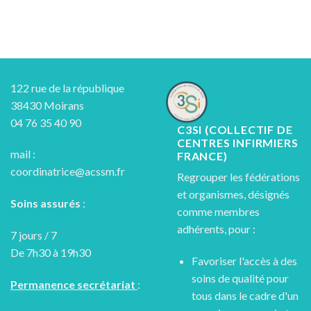
122 rue de la république
38430 Moirans
04 76 35 40 90
C3SI (COLLECTIF DE
CENTRES INFIRMIERS
mail :
FRANCE)
coordinatrice@acssm.fr
Regrouper les fédérations
et organismes, désignés
Soins assurés
:
comme membres
adhérents, pour :
7 jours / 7
De 7h30 à 19h30
Favoriser l'accès à des
soins de qualité pour
Permanence secrétariat
:
tous dans le cadre d'un