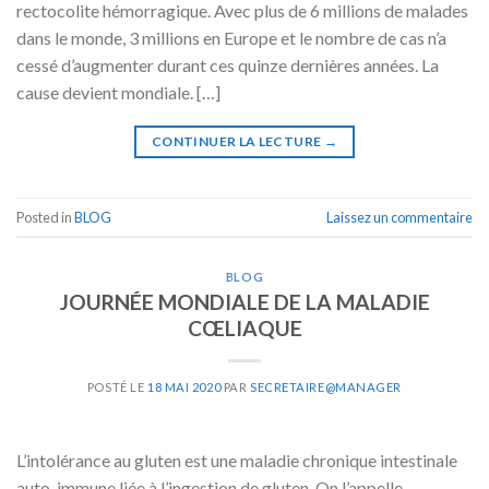
rectocolite hémorragique. Avec plus de 6 millions de malades
dans le monde, 3 millions en Europe et le nombre de cas n’a
cessé d’augmenter durant ces quinze dernières années. La
cause devient mondiale. […]
CONTINUER LA LECTURE
→
Posted in
BLOG
Laissez un commentaire
BLOG
JOURNÉE MONDIALE DE LA MALADIE
CŒLIAQUE
POSTÉ LE
18 MAI 2020
PAR
SECRETAIRE@MANAGER
L’intolérance au gluten est une maladie chronique intestinale
auto-immune liée à l’ingestion de gluten. On l’appelle