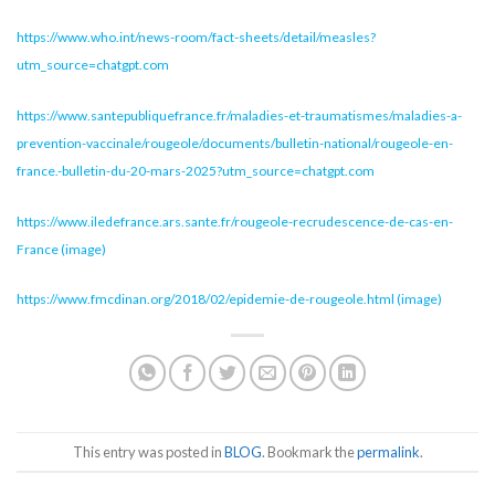
https://www.who.int/news-room/fact-sheets/detail/measles?
utm_source=chatgpt.com
https://www.santepubliquefrance.fr/maladies-et-traumatismes/maladies-a-
prevention-vaccinale/rougeole/documents/bulletin-national/rougeole-en-
france.-bulletin-du-20-mars-2025?utm_source=chatgpt.com
https://www.iledefrance.ars.sante.fr/rougeole-recrudescence-de-cas-en-
France (image)
https://www.fmcdinan.org/2018/02/epidemie-de-rougeole.html (image)
This entry was posted in
BLOG
. Bookmark the
permalink
.