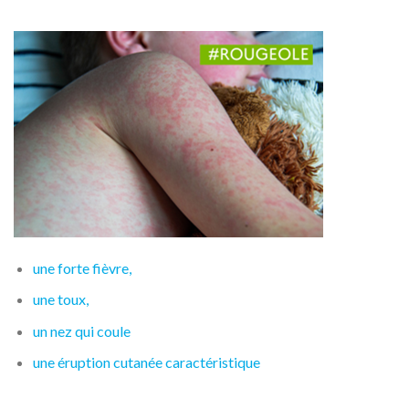
une forte fièvre,
une toux,
un nez qui coule
une éruption cutanée caractéristique