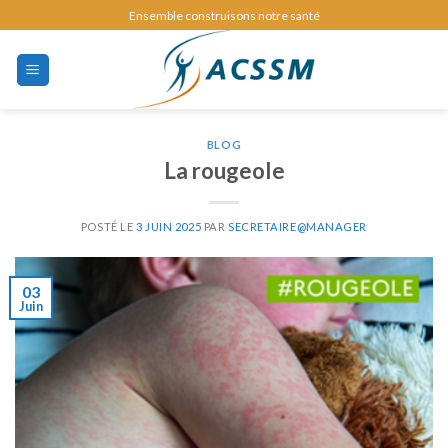
Skip
Ensemble construisons notre santé
to
content
BLOG
La rougeole
POSTÉ LE
3 JUIN 2025
PAR
SECRETAIRE@MANAGER
03
Juin