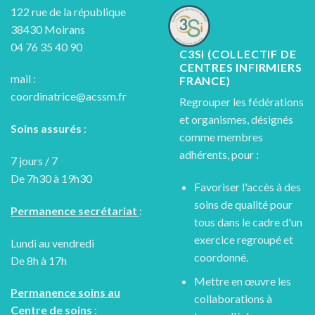
122 rue de la république
38430 Moirans
04 76 35 40 90
C3SI (COLLECTIF DE
CENTRES INFIRMIERS
mail :
FRANCE)
coordinatrice@acssm.fr
Regrouper les fédérations
et organismes, désignés
Soins assurés
:
comme membres
adhérents, pour :
7 jours / 7
De 7h30 à 19h30
Favoriser l'accès à des
soins de qualité pour
Permanence secrétariat
:
tous dans le cadre d'un
exercice regroupé et
Lundi au vendredi
coordonné.
De 8h à 17h
Mettre en œuvre les
Permanence soins au
collaborations à
Centre de soins
: