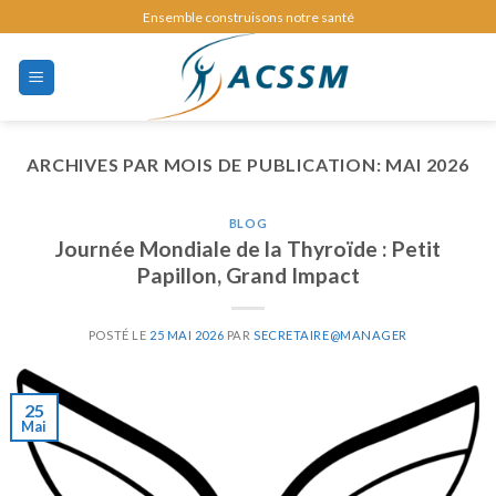
Skip
Ensemble construisons notre santé
to
content
ARCHIVES PAR MOIS DE PUBLICATION:
MAI 2026
BLOG
Journée Mondiale de la Thyroïde : Petit
Papillon, Grand Impact
POSTÉ LE
25 MAI 2026
PAR
SECRETAIRE@MANAGER
25
Mai