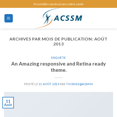
Skip
Ensemble construisons notre santé
to
content
ARCHIVES PAR MOIS DE PUBLICATION:
AOÛT
2013
ENQUÊTE
An Amazing responsive and Retina ready
theme.
POSTÉ LE
11 AOÛT 2013
PAR
THOMAS@ADMIN
11
Août