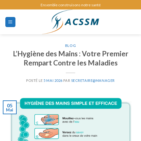
Skip
Ensemble construisons notre santé
to
content
BLOG
L’Hygiène des Mains : Votre Premier
Rempart Contre les Maladies
POSTÉ LE
5 MAI 2026
PAR
SECRETAIRE@MANAGER
05
Mai