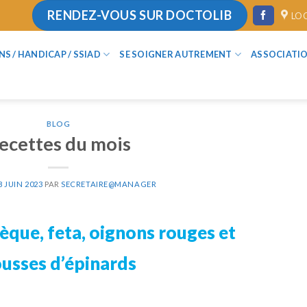
RENDEZ-VOUS SUR DOCTOLIB
LO
ANS / HANDICAP / SSIAD
SE SOIGNER AUTREMENT
ASSOCIATI
BLOG
ecettes du mois
8 JUIN 2023
PAR
SECRETAIRE@MANAGER
èque, feta, oignons rouges et
usses d’épinards