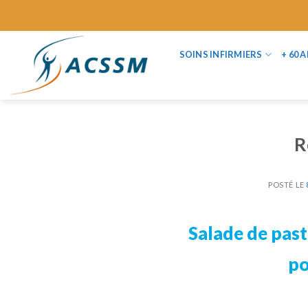
Skip
to
content
SOINS INFIRMIERS
+ 60 
R
POSTÉ LE
Salade de past
po