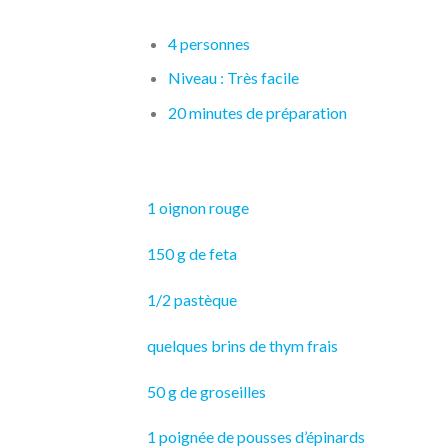
4 personnes
Niveau : Très facile
20 minutes de préparation
1
oignon
rouge
150 g de
feta
1/2 pastèque
quelques brins de
thym
frais
50 g de
groseilles
1 poignée de pousses d’
épinards