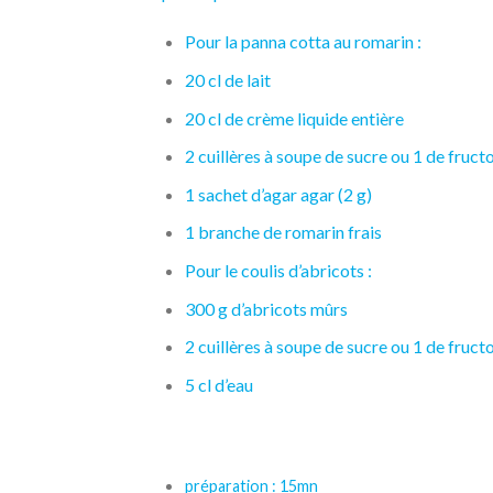
Pour la panna cotta au
romarin
:
20 cl de
lait
20 cl de
crème liquide
entière
2 cuillères à soupe de
sucre
ou 1 de fruct
1 sachet d’
agar agar
(2 g)
1 branche de
romarin
frais
Pour le coulis d’
abricots
:
300 g d’
abricots
mûrs
2 cuillères à soupe de
sucre
ou 1 de fructo
5 cl d’
eau
préparation : 15mn