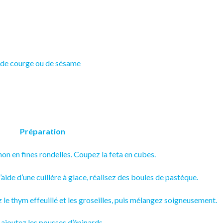
, de
courge
ou de
sésame
Préparation
non en fines rondelles. Coupez la feta en cubes.
’aide d’une cuillère à glace, réalisez des boules de pastèque.
 le thym effeuillé et les groseilles, puis mélangez soigneusement.
, ajoutez les pousses d’épinards.