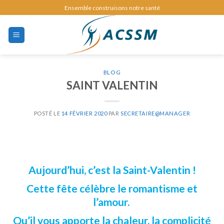
Skip
Ensemble construisons notre santé
to
content
BLOG
SAINT VALENTIN
POSTÉ LE
14 FÉVRIER 2020
PAR
SECRETAIRE@MANAGER
Aujourd’hui, c’est la Saint-Valentin !
Cette fête célèbre le romantisme et
l’amour.
Qu’il vous apporte la chaleur, la complicité